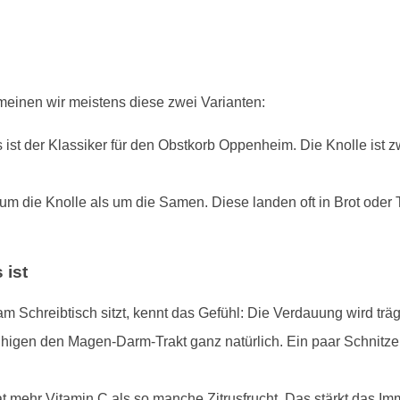
einen wir meistens diese zwei Varianten:
ist der Klassiker für den Obstkorb Oppenheim. Die Knolle ist 
um die Knolle als um die Samen. Diese landen oft in Brot oder
 ist
 Schreibtisch sitzt, kennt das Gefühl: Die Verdauung wird trä
higen den Magen-Darm-Trakt ganz natürlich. Ein paar Schnitz
at mehr Vitamin C als so manche Zitrusfrucht. Das stärkt das Im