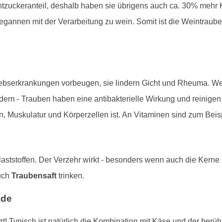
zuckeranteil, deshalb haben sie übrigens auch ca. 30% mehr K
annen mit der Verarbeitung zu wein. Somit ist die Weintraube 
rebserkrankungen vorbeugen, sie lindern Gicht und Rheuma. Weit
dern - Trauben haben eine antibakterielle Wirkung und reinige
n, Muskulatur und Körperzellen ist. An Vitaminen sind zum Beis
aststoffen. Der Verzehr wirkt - besonders wenn auch die Kerne
uch
Traubensaft
trinken.
ade
! Typisch ist natürlich die Kombination mit Käse und der berü