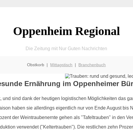
Oppenheim Regional
Die Zeitung mit Nur Guten Nachrichten
Obstkorb |
Mittagstisch
|
Branchenbuch
 gesunde Ernährung im Oppenheimer Bü
und sind dank der heutigen logistischen Möglichkeiten das ga
Saison haben sie allerdings eigentlich nur von Ende August bi
ent der Weintraubenernte gehen als "Tafeltrauben" in den Ve
oduktion verwendet ("Keltertrauben"). Die restlichen zehn Proz