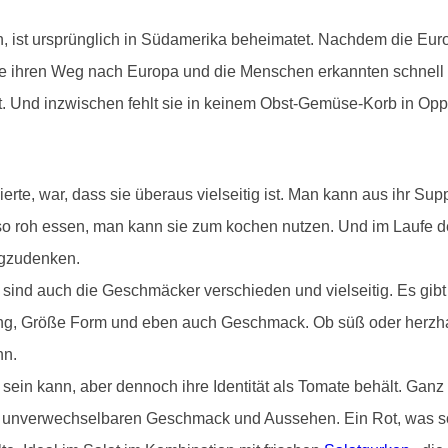
n, ist ursprünglich in Südamerika beheimatet. Nachdem die Eur
ate ihren Weg nach Europa und die Menschen erkannten schnell
tet. Und inzwischen fehlt sie in keinem Obst-Gemüse-Korb in O
erte, war, dass sie überaus vielseitig ist. Man kann aus ihr S
 so roh essen, man kann sie zum kochen nutzen. Und im Laufe
egzudenken.
nd auch die Geschmäcker verschieden und vielseitig. Es gibt 
ng, Größe Form und eben auch Geschmack. Ob süß oder herzhaft
nn.
 sein kann, aber dennoch ihre Identität als Tomate behält. Gan
m unverwechselbaren Geschmack und Aussehen. Ein Rot, was so f