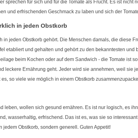
er sprechen für sich und für die Tomate als Frucht. Es ist nic
ichen und erfrischenden Geschmack zu laben und sich der Tomate
lich in jeden Obstkorb
lich in jeden Obstkorb gehört. Die Menschen damals, die diese F
ffel etabliert und gehalten und gehört zu den bekanntesten und
eilage beim Kochen oder auf dem Sandwich - die Tomate ist so v
 leckere Ernährung geht. Jeder wird sie annehmen, weil sie je
ßt es, so viele wie möglich in einem Obstkorb zusammenzupack
leben, wollen sich gesund ernähren. Es ist nur logisch, es ih
und, wasserhaltig, erfrischend. Das ist es, was sie so interessan
 in jedem Obstkorb, sondern generell. Guten Appetit!