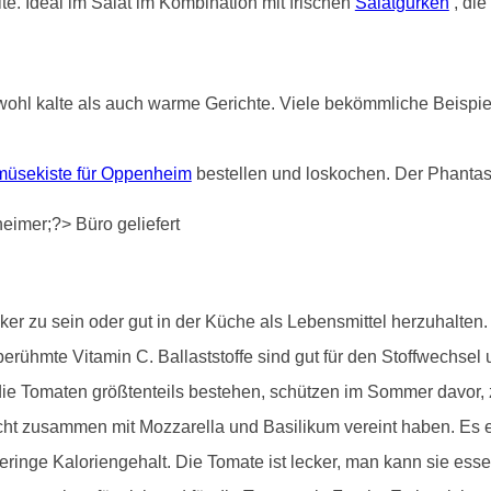
e. Ideal im Salat im Kombination mit frischen
Salatgurken
, die
ohl kalte als auch warme Gerichte. Viele bekömmliche Beispiele
üsekiste für Oppenheim
bestellen und loskochen. Der Phantas
r zu sein oder gut in der Küche als Lebensmittel herzuhalten. S
erühmte Vitamin C. Ballaststoffe sind gut für den Stoffwechsel 
e Tomaten größtenteils bestehen, schützen im Sommer davor, zu 
cht zusammen mit Mozzarella und Basilikum vereint haben. Es e
ringe Kaloriengehalt. Die Tomate ist lecker, man kann sie ess