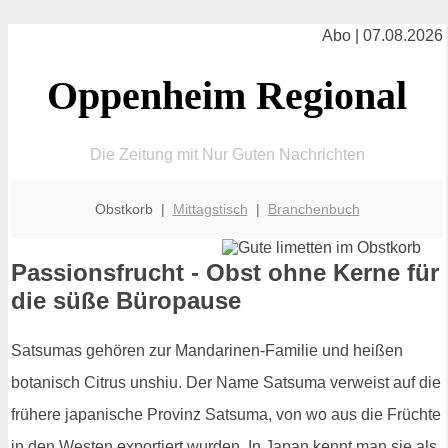
Abo | 07.08.2026
Oppenheim Regional
Die Zeitung mit Nur Guten Nachrichten
Obstkorb |
Mittagstisch
|
Branchenbuch
Passionsfrucht - Obst ohne Kerne für
die süße Büropause
Satsumas gehören zur Mandarinen-Familie und heißen
botanisch Citrus unshiu. Der Name Satsuma verweist auf die
frühere japanische Provinz Satsuma, von wo aus die Früchte
in den Westen exportiert wurden. In Japan kennt man sie als